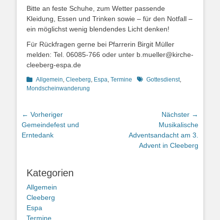
Bitte an feste Schuhe, zum Wetter passende
Kleidung, Essen und Trinken sowie – für den Notfall –
ein möglichst wenig blendendes Licht denken!
Für Rückfragen gerne bei Pfarrerin Birgit Müller
melden: Tel. 06085-766 oder unter b.mueller@kirche-
cleeberg-espa.de
Kategorien
Schlagworte
Allgemein
,
Cleeberg
,
Espa
,
Termine
Gottesdienst
,
Mondscheinwanderung
Beitragsnavigation
← Vorheriger
Nächster →
Vorheriger
Nächster
Gemeindefest und
Musikalische
Beitrag:
Beitrag:
Erntedank
Adventsandacht am 3.
Advent in Cleeberg
Kategorien
Allgemein
Cleeberg
Espa
Termine