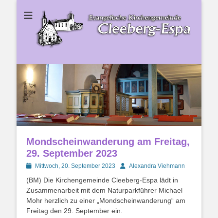
Ev. Kirchengemeinde Cleeberg-Espa
Ev.
Kirchengemeinde
Cleeberg-Espa
Mondscheinwanderung am Freitag,
29. September 2023
Posted
Autor
Mittwoch, 20. September 2023
Alexandra Viehmann
on
(BM) Die Kirchengemeinde Cleeberg-Espa lädt in
Zusammenarbeit mit dem Naturparkführer Michael
Mohr herzlich zu einer „Mondscheinwanderung“ am
Freitag den 29. September ein.