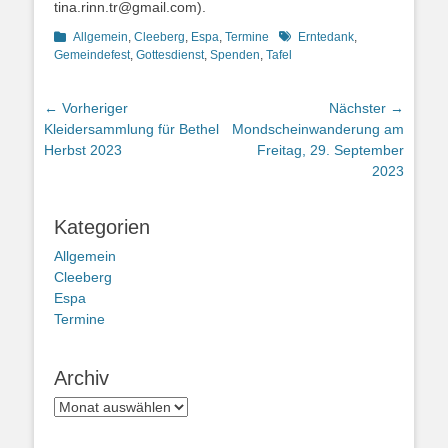
tina.rinn.tr@gmail.com).
Kategorien
Schlagworte
Allgemein
,
Cleeberg
,
Espa
,
Termine
Erntedank
,
Gemeindefest
,
Gottesdienst
,
Spenden
,
Tafel
Beitragsnavigation
← Vorheriger
Nächster →
Vorheriger
Nächster
Kleidersammlung für Bethel
Mondscheinwanderung am
Beitrag:
Beitrag:
Herbst 2023
Freitag, 29. September
2023
Kategorien
Allgemein
Cleeberg
Espa
Termine
Archiv
Archiv