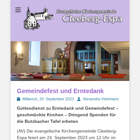
Ev. Kirchengemeinde Cleeberg-Espa
Ev.
Kirchengemeinde
Cleeberg-Espa
Gemeindefest und Erntedank
Posted
Autor
Mittwoch, 20. September 2023
Alexandra Viehmann
on
Gottesdienst zu Erntedank und Gemeindefest –
geschmückte Kirchen – Dringend Spenden für
die Butzbacher Tafel erbeten
(AV) Die evangelische Kirchengemeinde Cleeberg-
Espa feiert am 24. September 2023 um 12 Uhr im