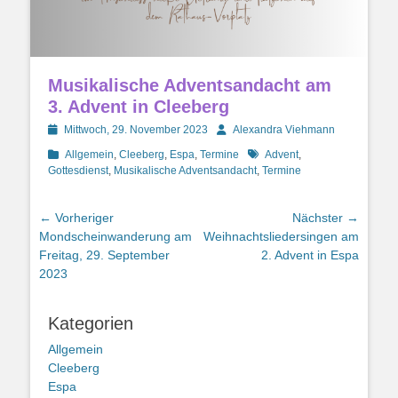
Musikalische Adventsandacht am
3. Advent in Cleeberg
Posted
Autor
Mittwoch, 29. November 2023
Alexandra Viehmann
on
Kategorien
Schlagworte
Allgemein
,
Cleeberg
,
Espa
,
Termine
Advent
,
Gottesdienst
,
Musikalische Adventsandacht
,
Termine
Beitragsnavigation
← Vorheriger
Nächster →
Vorheriger
Nächster
Mondscheinwanderung am
Weihnachtsliedersingen am
Beitrag:
Beitrag:
Freitag, 29. September
2. Advent in Espa
2023
Kategorien
Allgemein
Cleeberg
Espa