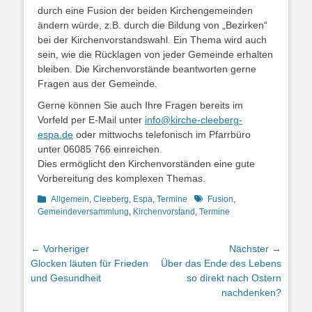
durch eine Fusion der beiden Kirchengemeinden
ändern würde, z.B. durch die Bildung von „Bezirken“
bei der Kirchenvorstandswahl. Ein Thema wird auch
sein, wie die Rücklagen von jeder Gemeinde erhalten
bleiben. Die Kirchenvorstände beantworten gerne
Fragen aus der Gemeinde.
Gerne können Sie auch Ihre Fragen bereits im
Vorfeld per E-Mail unter
info@kirche-cleeberg-
espa.de
oder mittwochs telefonisch im Pfarrbüro
unter 06085 766 einreichen.
Dies ermöglicht den Kirchenvorständen eine gute
Vorbereitung des komplexen Themas.
Kategorien
Schlagworte
Allgemein
,
Cleeberg
,
Espa
,
Termine
Fusion
,
Gemeindeversammlung
,
Kirchenvorstand
,
Termine
Beitragsnavigation
← Vorheriger
Nächster →
Vorheriger
Nächster
Glocken läuten für Frieden
Über das Ende des Lebens
Beitrag:
Beitrag:
und Gesundheit
so direkt nach Ostern
nachdenken?