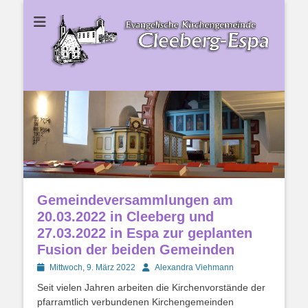
Ev. Kirchengemeinde Cleeberg-Espa
Ev.
Kirchengemeinde
Cleeberg-Espa
Gemeindeversammlungen am
20.03.2022 in Cleeberg und
27.03.2022 in Espa zur geplanten
Fusion der beiden Gemeinden
Posted
Autor
Mittwoch, 9. März 2022
Alexandra Viehmann
on
Seit vielen Jahren arbeiten die Kirchenvorstände der
pfarramtlich verbundenen Kirchengemeinden