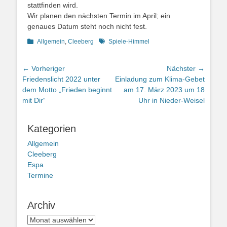
stattfinden wird.
Wir planen den nächsten Termin im April; ein
genaues Datum steht noch nicht fest.
Kategorien
Schlagworte
Allgemein
,
Cleeberg
Spiele-Himmel
Beitragsnavigation
← Vorheriger
Nächster →
Vorheriger
Nächster
Friedenslicht 2022 unter
Einladung zum Klima-Gebet
Beitrag:
Beitrag:
dem Motto „Frieden beginnt
am 17. März 2023 um 18
mit Dir“
Uhr in Nieder-Weisel
Kategorien
Allgemein
Cleeberg
Espa
Termine
Archiv
Archiv