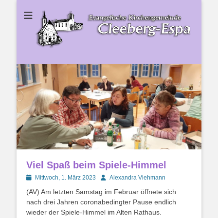
Ev. Kirchengemeinde Cleeberg-Espa
Ev.
Kirchengemeinde
Cleeberg-Espa
Viel Spaß beim Spiele-Himmel
Posted
Autor
Mittwoch, 1. März 2023
Alexandra Viehmann
on
(AV) Am letzten Samstag im Februar öffnete sich
nach drei Jahren coronabedingter Pause endlich
wieder der Spiele-Himmel im Alten Rathaus.