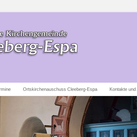
nde Cleeberg-Espa
rmine
Ortskirchenauschuss Cleeberg-Espa
Kontakte und