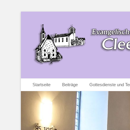
Ev. Kirchengemeinde Cleeberg-Espa
Ev. Kirchengemei
Zum
Primäres Menü
Startseite
Beiträge
Gottesdienste und Te
Inhalt
springen