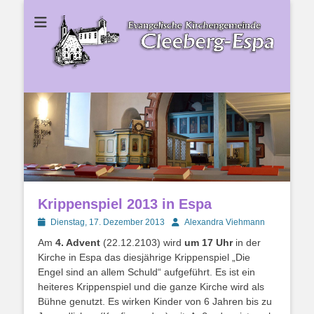
Ev. Kirchengemeinde Cleeberg-Espa
Ev.
Kirchengemeinde
Cleeberg-Espa
Krippenspiel 2013 in Espa
Posted
Autor
Dienstag, 17. Dezember 2013
Alexandra Viehmann
on
Am
4. Advent
(22.12.2103) wird
um 17 Uhr
in der
Kirche in Espa das diesjährige Krippenspiel „Die
Engel sind an allem Schuld“ aufgeführt. Es ist ein
heiteres Krippenspiel und die ganze Kirche wird als
Bühne genutzt. Es wirken Kinder von 6 Jahren bis zu