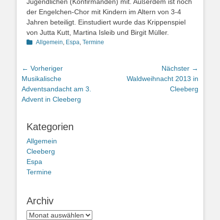
Jugendlichen (Konfirmanden) mit. Außerdem ist noch
der Engelchen-Chor mit Kindern im Altern von 3-4
Jahren beteiligt. Einstudiert wurde das Krippenspiel
von Jutta Kutt, Martina Isleib und Birgit Müller.
Kategorien
Allgemein
,
Espa
,
Termine
Beitragsnavigation
← Vorheriger
Nächster →
Vorheriger
Nächster
Musikalische
Waldweihnacht 2013 in
Beitrag:
Beitrag:
Adventsandacht am 3.
Cleeberg
Advent in Cleeberg
Kategorien
Allgemein
Cleeberg
Espa
Termine
Archiv
Archiv