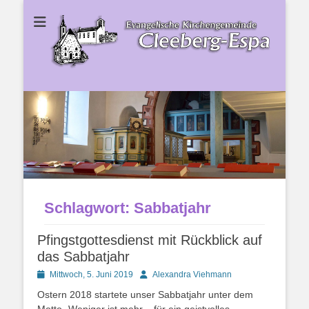
Ev. Kirchengemeinde Cleeberg-Espa
Ev.
Kirchengemeinde
Cleeberg-Espa
Schlagwort:
Sabbatjahr
Pfingstgottesdienst mit Rückblick auf
das Sabbatjahr
Posted
Autor
Mittwoch, 5. Juni 2019
Alexandra Viehmann
on
Ostern 2018 startete unser Sabbatjahr unter dem
Motto „Weniger ist mehr – für ein geistvolles