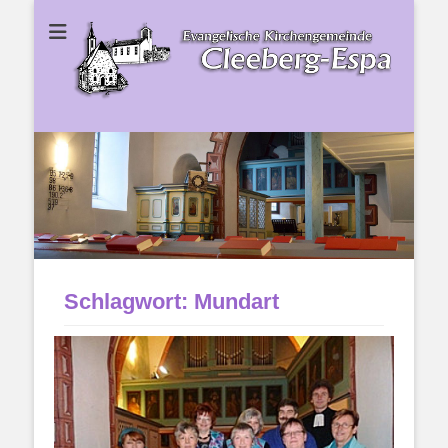
Ev. Kirchengemeinde Cleeberg-Espa
Ev.
Kirchengemeinde
Cleeberg-Espa
Schlagwort:
Mundart