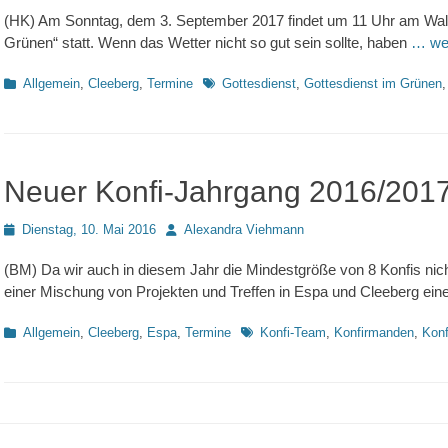
(HK) Am Sonntag, dem 3. September 2017 findet um 11 Uhr am Waldh
Grünen“ statt. Wenn das Wetter nicht so gut sein sollte, haben
… wei
Kategorien
Schlagworte
Allgemein
,
Cleeberg
,
Termine
Gottesdienst
,
Gottesdienst im Grünen
Neuer Konfi-Jahrgang 2016/201
Posted
Autor
Dienstag, 10. Mai 2016
Alexandra Viehmann
on
(BM) Da wir auch in diesem Jahr die Mindestgröße von 8 Konfis nich
einer Mischung von Projekten und Treffen in Espa und Cleeberg ein
Kategorien
Schlagworte
Allgemein
,
Cleeberg
,
Espa
,
Termine
Konfi-Team
,
Konfirmanden
,
Konf