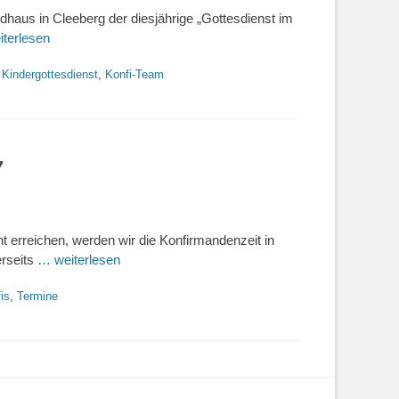
aus in Cleeberg der diesjährige „Gottesdienst im
terlesen
,
Kindergottesdienst
,
Konfi-Team
7
t erreichen, werden wir die Konfirmandenzeit in
erseits
… weiterlesen
is
,
Termine