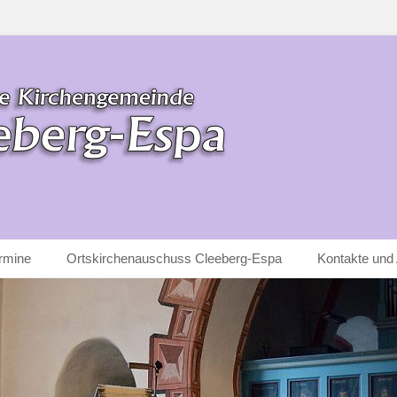
nde Cleeberg-Espa
rmine
Ortskirchenauschuss Cleeberg-Espa
Kontakte und