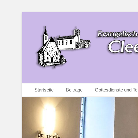
Ev. Kirchengemeinde Cleeberg-Espa
Ev. Kirchengemei
Zum
Primäres Menü
Startseite
Beiträge
Gottesdienste und Te
Inhalt
springen