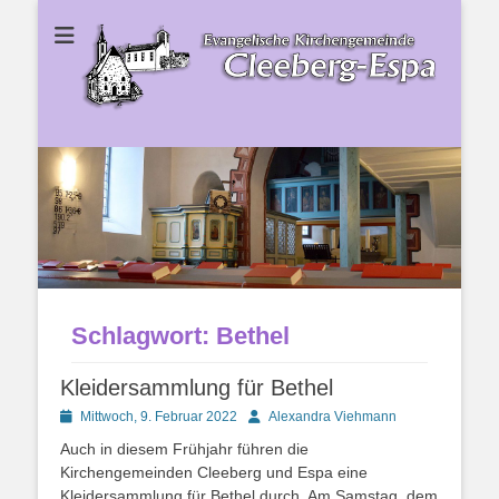
Ev. Kirchengemeinde Cleeberg-Espa
Ev.
Kirchengemeinde
Cleeberg-Espa
Schlagwort:
Bethel
Kleidersammlung für Bethel
Posted
Autor
Mittwoch, 9. Februar 2022
Alexandra Viehmann
on
Auch in diesem Frühjahr führen die
Kirchengemeinden Cleeberg und Espa eine
Kleidersammlung für Bethel durch. Am Samstag, dem