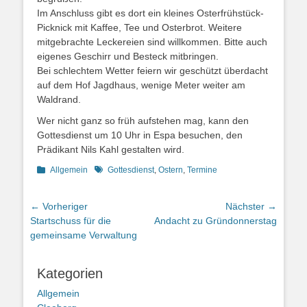
Im Anschluss gibt es dort ein kleines Osterfrühstück-
Picknick mit Kaffee, Tee und Osterbrot. Weitere
mitgebrachte Leckereien sind willkommen. Bitte auch
eigenes Geschirr und Besteck mitbringen.
Bei schlechtem Wetter feiern wir geschützt überdacht
auf dem Hof Jagdhaus, wenige Meter weiter am
Waldrand.
Wer nicht ganz so früh aufstehen mag, kann den
Gottesdienst um 10 Uhr in Espa besuchen, den
Prädikant Nils Kahl gestalten wird.
Kategorien
Schlagworte
Allgemein
Gottesdienst
,
Ostern
,
Termine
Beitragsnavigation
← Vorheriger
Nächster →
Vorheriger
Nächster
Startschuss für die
Andacht zu Gründonnerstag
Beitrag:
Beitrag:
gemeinsame Verwaltung
Kategorien
Allgemein