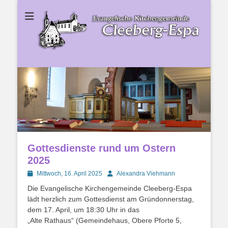
Ev. Kirchengemeinde Cleeberg-Espa
Ev.
Kirchengemeinde
Cleeberg-Espa
Gottesdienste rund um Ostern
2025
Posted
Autor
Mittwoch, 16. April 2025
Alexandra Viehmann
on
Die Evangelische Kirchengemeinde Cleeberg-Espa
lädt herzlich zum Gottesdienst am Gründonnerstag,
dem 17. April, um 18:30 Uhr in das
„Alte Rathaus“ (Gemeindehaus, Obere Pforte 5,