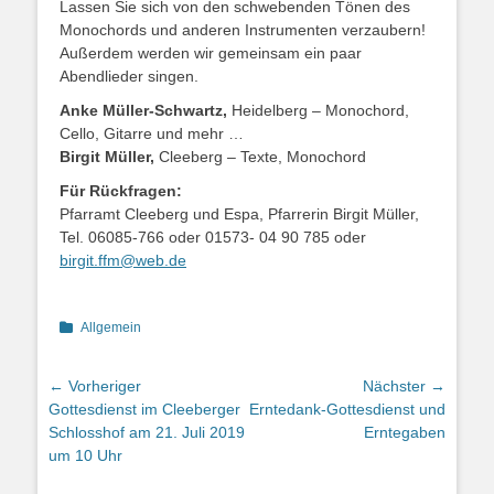
Lassen Sie sich von den schwebenden Tönen des
Monochords und anderen Instrumenten verzaubern!
Außerdem werden wir gemeinsam ein paar
Abendlieder singen.
Anke Müller-Schwartz,
Heidelberg – Monochord,
Cello, Gitarre und mehr …
Birgit Müller,
Cleeberg – Texte, Monochord
Für Rückfragen:
Pfarramt Cleeberg und Espa, Pfarrerin Birgit Müller,
Tel. 06085-766 oder 01573- 04 90 785 oder
birgit.ffm@web.de
Kategorien
Allgemein
Beitragsnavigation
← Vorheriger
Nächster →
Vorheriger
Nächster
Gottesdienst im Cleeberger
Erntedank-Gottesdienst und
Beitrag:
Beitrag:
Schlosshof am 21. Juli 2019
Erntegaben
um 10 Uhr