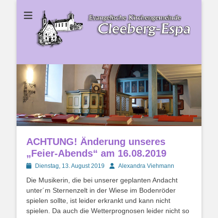
Ev. Kirchengemeinde Cleeberg-Espa
Ev.
Kirchengemeinde
Cleeberg-Espa
ACHTUNG! Änderung unseres
„Feier-Abends“ am 16.08.2019
Posted
Autor
Dienstag, 13. August 2019
Alexandra Viehmann
on
Die Musikerin, die bei unserer geplanten Andacht
unter´m Sternenzelt in der Wiese im Bodenröder
spielen sollte, ist leider erkrankt und kann nicht
spielen. Da auch die Wetterprognosen leider nicht so